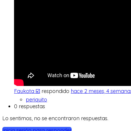
Faukota ☑️
respondido
hace 2 meses, 4 semana
periquito
0 respuestas
Lo sentimos, no se encontraron respuestas.
Inicia sesión para responder