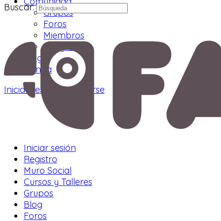
Comunidad
Buscar:
Grupos
Foros
Miembros
Telegram
Blog
Tienda
Iniciar sesión
Registrarse
Iniciar sesión
Registro
Muro Social
Cursos y Talleres
Grupos
Blog
Foros