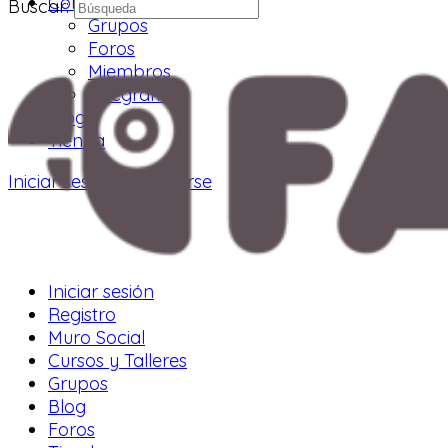
Comunidad
Buscar:
Grupos
Foros
Miembros
Telegram
Blog
Tienda
Iniciar sesión
Registrarse
Iniciar sesión
Registro
Muro Social
Cursos y Talleres
Grupos
Blog
Foros