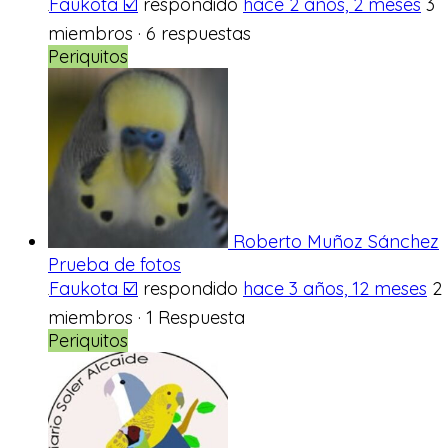
Faukota ☑️
respondido
hace 2 años, 2 meses
3
miembros
·
6 respuestas
Periquitos
Roberto Muñoz Sánchez
Prueba de fotos
Faukota ☑️
respondido
hace 3 años, 12 meses
2
miembros
·
1 Respuesta
Periquitos