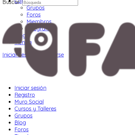
Comunidad
Buscar:
Grupos
Foros
Miembros
Telegram
Blog
Tienda
Iniciar sesión
Registrarse
Iniciar sesión
Registro
Muro Social
Cursos y Talleres
Grupos
Blog
Foros