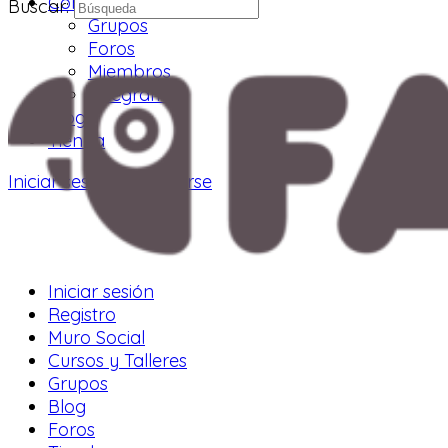
Comunidad
Buscar:
Grupos
Foros
Miembros
Telegram
Blog
Tienda
Iniciar sesión
Registrarse
Iniciar sesión
Registro
Muro Social
Cursos y Talleres
Grupos
Blog
Foros