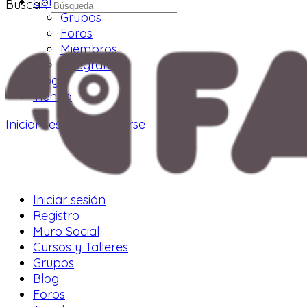
Comunidad
Buscar:
Grupos
Foros
Miembros
Telegram
Blog
Tienda
Iniciar sesión
Registrarse
Iniciar sesión
Registro
Muro Social
Cursos y Talleres
Grupos
Blog
Foros