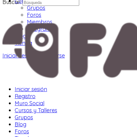
Comunidad
Buscar:
Grupos
Foros
Miembros
Telegram
Blog
Tienda
Iniciar sesión
Registrarse
Iniciar sesión
Registro
Muro Social
Cursos y Talleres
Grupos
Blog
Foros