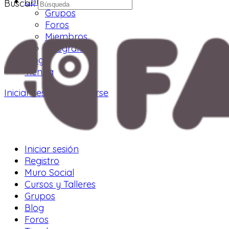
Comunidad
Buscar:
Grupos
Foros
Miembros
Telegram
Blog
Tienda
Iniciar sesión
Registrarse
Iniciar sesión
Registro
Muro Social
Cursos y Talleres
Grupos
Blog
Foros