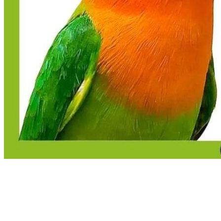
Agapornis
Aves
Domésticas
El Canto de Agapornis: Todo lo que
Necesitas Saber