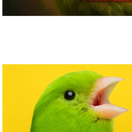
Agapornis
Aves
Domésticas
¿Qué comen los agapornis? Guía
completa, alimentos prohibidos y
dieta ideal todo el año